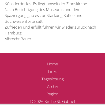
Künstlerdorfes. Es liegt unweit der Zionskirche.
Nach Besichtigung des Museums und dem
Spaziergang gab es zur Stärkung Kaffee und
Buchweizentorte satt.
Zufrieden und erfüllt fuhren wir wieder zurück nach
Hamburg.
Albrecht Bauer
Home
Links
Tageslosung
Archiv
Region
© 2026 Kirche St. Gabriel